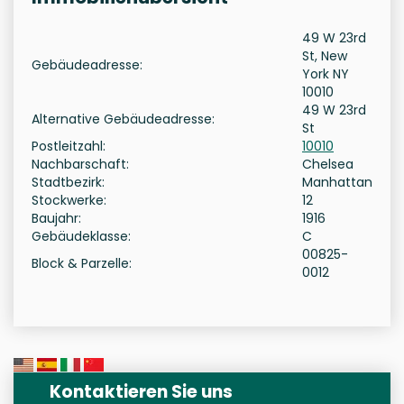
49 W 23rd
St, New
Gebäudeadresse:
York NY
10010
49 W 23rd
Alternative Gebäudeadresse:
St
Postleitzahl:
10010
Nachbarschaft:
Chelsea
Stadtbezirk:
Manhattan
Stockwerke:
12
Baujahr:
1916
Gebäudeklasse:
C
00825-
Block & Parzelle:
0012
Kontaktieren Sie uns