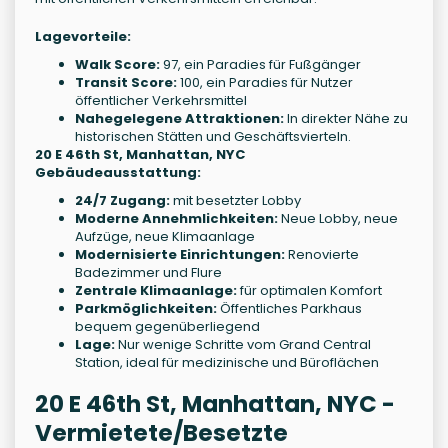
Lagevorteile:
Walk Score:
97, ein Paradies für Fußgänger
Transit Score:
100, ein Paradies für Nutzer
öffentlicher Verkehrsmittel
Nahegelegene Attraktionen:
In direkter Nähe zu
historischen Stätten und Geschäftsvierteln.
20 E 46th St, Manhattan, NYC
Gebäudeausstattung:
24/7 Zugang:
mit besetzter Lobby
Moderne Annehmlichkeiten:
Neue Lobby, neue
Aufzüge, neue Klimaanlage
Modernisierte Einrichtungen:
Renovierte
Badezimmer und Flure
Zentrale Klimaanlage:
für optimalen Komfort
Parkmöglichkeiten:
Öffentliches Parkhaus
bequem gegenüberliegend
Lage:
Nur wenige Schritte vom Grand Central
Station, ideal für medizinische und Büroflächen
20 E 46th St, Manhattan, NYC -
Vermietete/Besetzte