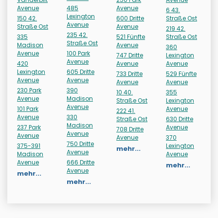
Avenue
485
Avenue
6 43.
Lexington
150 42.
600 Dritte
Straße Ost
Avenue
Straße Ost
Avenue
219 42.
235 42.
335
521 Fünfte
Straße Ost
Straße Ost
Madison
Avenue
360
Avenue
100 Park
747 Dritte
Lexington
Avenue
420
Avenue
Avenue
Lexington
605 Dritte
733 Dritte
529 Fünfte
Avenue
Avenue
Avenue
Avenue
230 Park
390
10 40.
355
Avenue
Madison
Straße Ost
Lexington
Avenue
101 Park
Avenue
222 41.
Avenue
330
Straße Ost
630 Dritte
Madison
237 Park
Avenue
708 Dritte
Avenue
Avenue
Avenue
370
750 Dritte
375-391
Lexington
mehr...
Avenue
Madison
Avenue
Avenue
666 Dritte
mehr...
Avenue
mehr...
mehr...