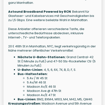
ganz Manhattan.
Astound Broadband Powered by RCN
: Bekannt für
Glasfaser- und Kabelservices mit Geschwindigkeiten bis
zu 1,5 Gbps. Eine weitere beliebte Wahl in Manhattan.
Diese Anbieter offerieren verschiedene Tarife, die
unterschiedliche Bedürfnisse abdecken, inklusive
Internet-, TV- und Telefonpaketen.
20 E 46th St in Manhattan, NYC, liegt verkehrsgünstig in der
Nähe mehrerer öffentlicher Verkehrsmittel:
Nächste U-Bahn-Stationen:
Grand Central-42
St (1 Minute zu Fuß) und 47-50 Sts-Rockefeller Ctr (5
Minuten zu Fuß).
U-Bahn-Linien:
4, 5, 6, 6X, 7X, B, D, F, S.
Bus-Haltestellen:
5 Av / W 45 St
5 Av/W 46 St
Madison Av/E 46 St
Madison Ave @ 47th St
Madison Av/E 47 St
Bus-Linien:
BM2, BXM4, M103, M4, M42, M5, QM40.
Kreuzungsstraßen:
Madison Avenue und 5th Avenue