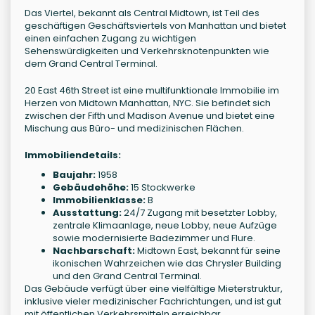
Das Viertel, bekannt als Central Midtown, ist Teil des
geschäftigen Geschäftsviertels von Manhattan und bietet
einen einfachen Zugang zu wichtigen
Sehenswürdigkeiten und Verkehrsknotenpunkten wie
dem Grand Central Terminal.
20 East 46th Street ist eine multifunktionale Immobilie im
Herzen von Midtown Manhattan, NYC. Sie befindet sich
zwischen der Fifth und Madison Avenue und bietet eine
Mischung aus Büro- und medizinischen Flächen.
Immobiliendetails:
Baujahr:
1958
Gebäudehöhe:
15 Stockwerke
Immobilienklasse:
B
Ausstattung:
24/7 Zugang mit besetzter Lobby,
zentrale Klimaanlage, neue Lobby, neue Aufzüge
sowie modernisierte Badezimmer und Flure.
Nachbarschaft:
Midtown East, bekannt für seine
ikonischen Wahrzeichen wie das Chrysler Building
und den Grand Central Terminal.
Das Gebäude verfügt über eine vielfältige Mieterstruktur,
inklusive vieler medizinischer Fachrichtungen, und ist gut
mit öffentlichen Verkehrsmitteln erreichbar.