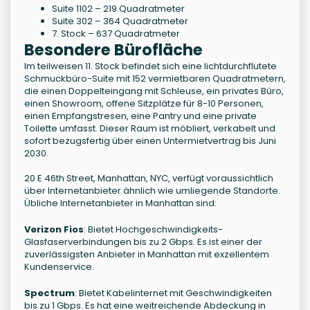
Suite 1102 – 219 Quadratmeter
Suite 302 – 364 Quadratmeter
7. Stock – 637 Quadratmeter
Besondere Bürofläche
Im teilweisen 11. Stock befindet sich eine lichtdurchflutete
Schmuckbüro-Suite mit 152 vermietbaren Quadratmetern,
die einen Doppelteingang mit Schleuse, ein privates Büro,
einen Showroom, offene Sitzplätze für 8-10 Personen,
einen Empfangstresen, eine Pantry und eine private
Toilette umfasst. Dieser Raum ist möbliert, verkabelt und
sofort bezugsfertig über einen Untermietvertrag bis Juni
2030.
20 E 46th Street, Manhattan, NYC, verfügt voraussichtlich
über Internetanbieter ähnlich wie umliegende Standorte.
Übliche Internetanbieter in Manhattan sind:
Verizon Fios
: Bietet Hochgeschwindigkeits-
Glasfaserverbindungen bis zu 2 Gbps. Es ist einer der
zuverlässigsten Anbieter in Manhattan mit exzellentem
Kundenservice.
Spectrum
: Bietet Kabelinternet mit Geschwindigkeiten
bis zu 1 Gbps. Es hat eine weitreichende Abdeckung in