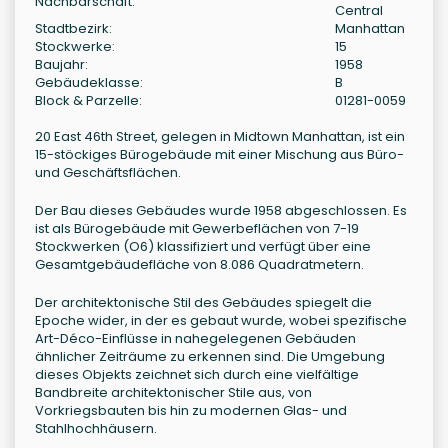
Nachbarschaft:
Central
Stadtbezirk:
Manhattan
Stockwerke:
15
Baujahr:
1958
Gebäudeklasse:
B
Block & Parzelle:
01281-0059
20 East 46th Street, gelegen in Midtown Manhattan, ist ein
15-stöckiges Bürogebäude mit einer Mischung aus Büro-
und Geschäftsflächen.
Der Bau dieses Gebäudes wurde 1958 abgeschlossen. Es
ist als Bürogebäude mit Gewerbeflächen von 7-19
Stockwerken (O6) klassifiziert und verfügt über eine
Gesamtgebäudefläche von 8.086 Quadratmetern.
Der architektonische Stil des Gebäudes spiegelt die
Epoche wider, in der es gebaut wurde, wobei spezifische
Art-Déco-Einflüsse in nahegelegenen Gebäuden
ähnlicher Zeiträume zu erkennen sind. Die Umgebung
dieses Objekts zeichnet sich durch eine vielfältige
Bandbreite architektonischer Stile aus, von
Vorkriegsbauten bis hin zu modernen Glas- und
Stahlhochhäusern.