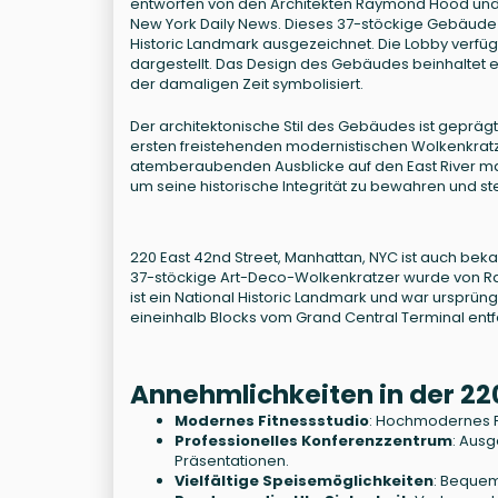
entworfen von den Architekten Raymond Hood und Jo
New York Daily News. Dieses 37-stöckige Gebäude i
Historic Landmark ausgezeichnet. Die Lobby verfü
dargestellt. Das Design des Gebäudes beinhaltet e
der damaligen Zeit symbolisiert.
Der architektonische Stil des Gebäudes ist geprä
ersten freistehenden modernistischen Wolkenkratz
atemberaubenden Ausblicke auf den East River ma
um seine historische Integrität zu bewahren und stel
220 East 42nd Street, Manhattan, NYC ist auch beka
37-stöckige Art-Deco-Wolkenkratzer wurde von Ra
ist ein National Historic Landmark und war ursprün
eineinhalb Blocks vom Grand Central Terminal entf
Annehmlichkeiten in der 22
Modernes Fitnessstudio
: Hochmodernes F
Professionelles Konferenzzentrum
: Ausg
Präsentationen.
Vielfältige Speisemöglichkeiten
: Bequem