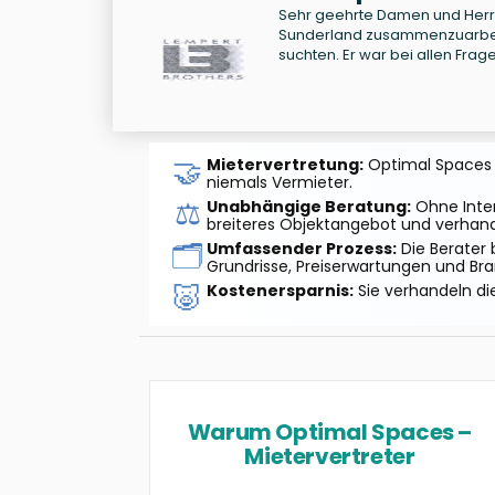
Sehr geehrte Damen und Herre
Sunderland zusammenzuarbeit
suchten. Er war bei allen Fra
🤝
Mietervertretung:
Optimal Spaces ag
niemals Vermieter.
⚖️
Unabhängige Beratung:
Ohne Inter
breiteres Objektangebot und verhand
🗂️
Umfassender Prozess:
Die Berater 
Grundrisse, Preiserwartungen und Br
🐷
Kostenersparnis:
Sie verhandeln di
Warum Optimal Spaces –
Mietervertreter