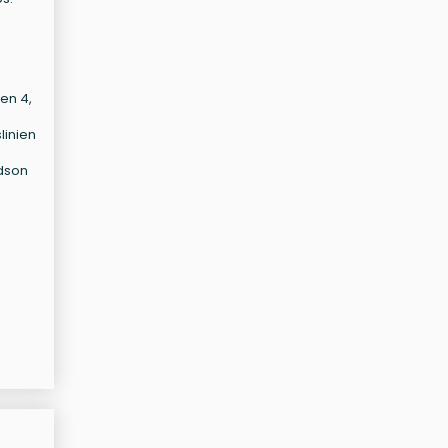
en 4,
linien
udson