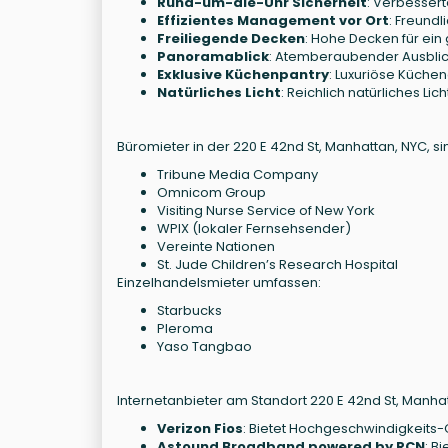
Rund-um-die-Uhr Sicherheit
: Verbessert
Effizientes Management vor Ort
: Freund
Freiliegende Decken
: Hohe Decken für ei
Panoramablick
: Atemberaubender Ausblick
Exklusive Küchenpantry
: Luxuriöse Küchen
Natürliches Licht
: Reichlich natürliches L
Büromieter in der 220 E 42nd St, Manhattan, NYC, s
Tribune Media Company
Omnicom Group
Visiting Nurse Service of New York
WPIX (lokaler Fernsehsender)
Vereinte Nationen
St. Jude Children’s Research Hospital
Einzelhandelsmieter umfassen:
Starbucks
Pleroma
Yaso Tangbao
Internetanbieter am Standort 220 E 42nd St, Manhat
Verizon Fios
: Bietet Hochgeschwindigkeits-G
Astound Broadband powered by RCN
: B