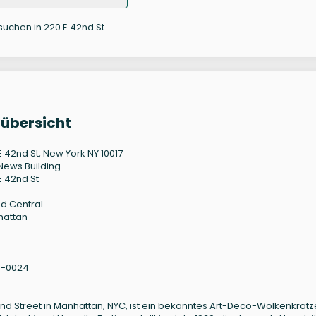
suchen in 220 E 42nd St
nübersicht
E 42nd St, New York NY 10017
News Building
E 42nd St
d Central
hattan
5-0024
2nd Street in Manhattan, NYC, ist ein bekanntes Art-Deco-Wolkenkratz