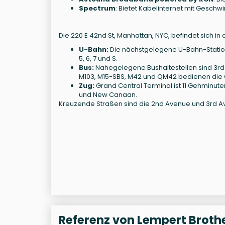
Spectrum
: Bietet Kabelinternet mit Geschwi
Die 220 E 42nd St, Manhattan, NYC, befindet sich 
U-Bahn:
Die nächstgelegene U-Bahn-Station 
5, 6, 7 und S.
Bus:
Nahegelegene Bushaltestellen sind 3rd A
M103, M15-SBS, M42 und QM42 bedienen die
Zug:
Grand Central Terminal ist 11 Gehminute
und New Canaan.
Kreuzende Straßen sind die 2nd Avenue und 3rd A
Referenz von Lempert Brother