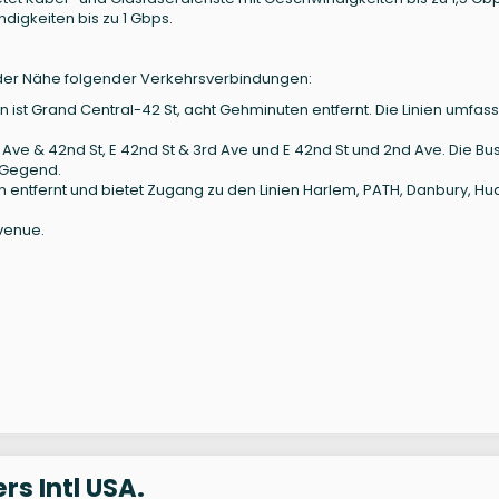
ndigkeiten bis zu 1 Gbps.
in der Nähe folgender Verkehrsverbindungen:
ist Grand Central-42 St, acht Gehminuten entfernt. Die Linien umfass
ve & 42nd St, E 42nd St & 3rd Ave und E 42nd St und 2nd Ave. Die Bus
 Gegend.
n entfernt und bietet Zugang zu den Linien Harlem, PATH, Danbury, H
venue.
s Intl USA.