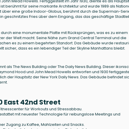
hn Mead Howells. Fertiggestellt im Jahr 1930, diente es als Hauptsi
st berühmt für seine markante Architektur und wurde 1989 als Nation
gt über eine große Indoor-Globus, berühmt durch die Superman-Seri
in geschnitztes Fries über dem Eingang, das das geschäftige Stadtl
gt durch eine monumentale Platte mit Rücksprüngen, was es zu einem
er der Welt macht. Seine Nähe zum Grand Central Terminal und die
chen es zu einem begehrten Standort. Das Gebäude wurde restaurie
lt sicher, dass es ein lebendiger Teil der Skyline Manhattans bleibt.
nnt als The News Building oder The Daily News Building. Dieser ikonis
ymond Hood und John Mead Howells entworfen und 1930 fertiggestell
glich der Hauptsitz der New York Daily News. Das Gebäude befindet si
ernt.
0 East 42nd Street
itnesscenter für Workouts und Stressabbau.
estattet mit neuester Technologie für reibungslose Meetings und
er Zugang zu Kaffee, Mahlzeiten und Snacks.