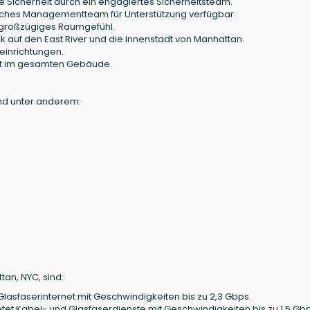
e Sicherheit durch ein engagiertes Sicherheitsteam.
liches Managementteam für Unterstützung verfügbar.
n großzügiges Raumgefühl.
 auf den East River und die Innenstadt von Manhattan.
einrichtungen.
icht im gesamten Gebäude.
ind unter anderem:
tan, NYC, sind:
lasfaserinternet mit Geschwindigkeiten bis zu 2,3 Gbps.
ietet Kabel- und Glasfaserdienste mit Geschwindigkeiten bis zu 1,5 Gb