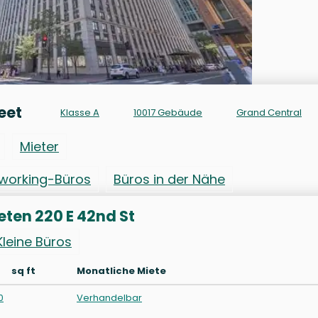
eet
Klasse A
10017 Gebäude
Grand Central
Mieter
working-Büros
Büros in der Nähe
eten 220 E 42nd St
Kleine Büros
sq ft
Monatliche Miete
0
Verhandelbar