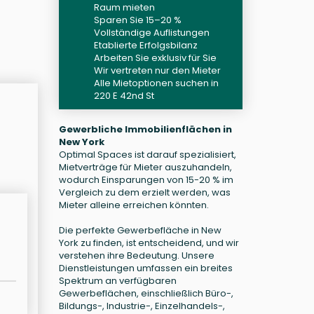
Raum mieten
Sparen Sie 15–20 %
Vollständige Auflistungen
Etablierte Erfolgsbilanz
Arbeiten Sie exklusiv für Sie
Wir vertreten nur den Mieter
Alle Mietoptionen suchen in
220 E 42nd St
Gewerbliche Immobilienflächen in
New York
Optimal Spaces ist darauf spezialisiert,
Mietverträge für Mieter auszuhandeln,
wodurch Einsparungen von 15-20 % im
Vergleich zu dem erzielt werden, was
Mieter alleine erreichen könnten.
Die perfekte Gewerbefläche in New
York zu finden, ist entscheidend, und wir
verstehen ihre Bedeutung. Unsere
Dienstleistungen umfassen ein breites
Spektrum an verfügbaren
Gewerbeflächen, einschließlich Büro-,
Bildungs-, Industrie-, Einzelhandels-,