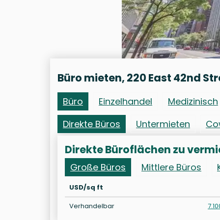
Büro mieten, 220 East 42nd Str
Büro
Einzelhandel
Medizinisch
Direkte Büros
Untermieten
Co
Direkte Büroflächen zu vermi
Große Büros
Mittlere Büros
USD/sq ft
Verhandelbar
7.10