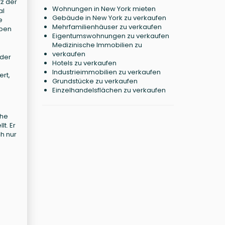
tz der
Wohnungen in New York mieten
al
Gebäude in New York zu verkaufen
e
Mehrfamilienhäuser zu verkaufen
eben
Eigentumswohnungen zu verkaufen
Medizinische Immobilien zu
verkaufen
 der
Hotels zu verkaufen
Industrieimmobilien zu verkaufen
rt,
Grundstücke zu verkaufen
Einzelhandelsflächen zu verkaufen
che
t. Er
ch nur