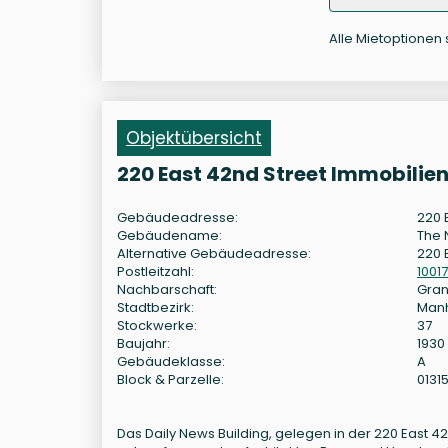
Alle Mietoptionen 
Objektübersicht
220 East 42nd Street Immobilie
Gebäudeadresse:
220 
Gebäudename:
The 
Alternative Gebäudeadresse:
220 
Postleitzahl:
10017
Nachbarschaft:
Gran
Stadtbezirk:
Man
Stockwerke:
37
Baujahr:
1930
Gebäudeklasse:
A
Block & Parzelle:
0131
Das Daily News Building, gelegen in der 220 East 4