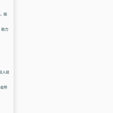
间，结
，助力
且入驻
协会所