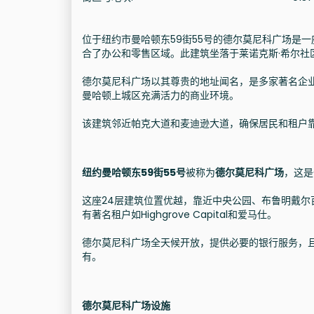
位于纽约市曼哈顿东59街55号的德尔莫尼科广场是一座
合了办公和零售区域。此建筑坐落于莱诺克斯·希尔社
德尔莫尼科广场以其尊贵的地址闻名，是多家著名企
曼哈顿上城区充满活力的商业环境。
该建筑邻近帕克大道和麦迪逊大道，确保居民和租户
纽约曼哈顿东59街55号
被称为
德尔莫尼科广场
，这是
这座24层建筑位置优越，靠近中央公园、布鲁明戴
有著名租户如Highgrove Capital和爱马仕。
德尔莫尼科广场全天候开放，提供必要的银行服务，且
有。
德尔莫尼科广场设施