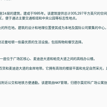
24层的建筑，建成于1985年。该建筑提供总计305,297平方英尺的空
区，便于通达主要交通枢纽和中央公园等标志性地点。
业的所在地。建筑的设计和地理位置使其成为本地及国际公司聚集的中心
靠近曼哈顿一些最优质的生活设施，包括购物和餐饮选择。
一座位于广场区核心、麦迪逊大道和帕克大道之间的高档办公楼。
尔百货和麦迪逊大道的金岸地带。它拥有高效的楼层平面和充足自然采光，
附近公交和地铁方便通勤。该建筑由NKF管理，归德尔莫尼科广场公寓