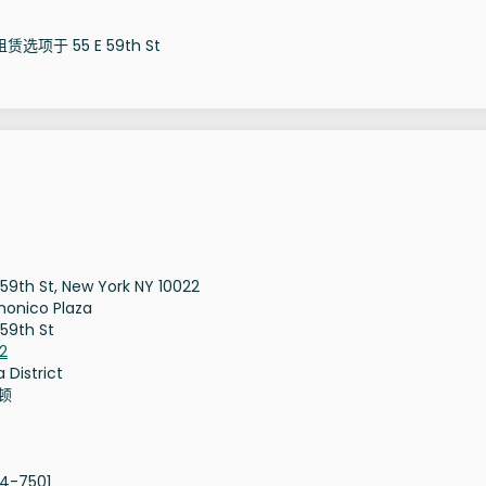
选项于 55 E 59th St
 59th St, New York NY 10022
onico Plaza
 59th St
2
a District
顿
74-7501