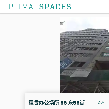
租赁办公场所 55 东59街
C级