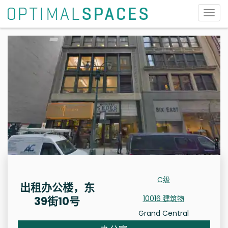
切
换
导
航
C级
出租办公楼，东
10016 建筑物
39街10号
Grand Central