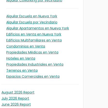
Alquilar Coworking por Vecindario
Alquilar Escuela en Nueva York
Alquilar Escuela por Vecindario
Alquilar Apartamentos en Nueva York
Edificios en Venta en Nueva York
Edificios Multifamiliares en Venta
Condominios en Venta
Propiedades Médicas en Venta
Hoteles en Venta
A
Propiedades Industriales en Venta
N
Terrenos en Venta
IDAD
ES
Espacios Comerciales en Venta
TO
OS
IÓN
es
an
ión
s)
August 2026 Report
es
July 2026 Report
ión)
June 2026 Report