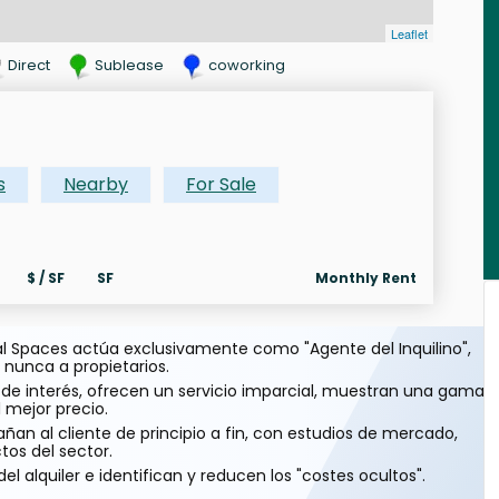
Leaflet
Direct
Sublease
coworking
s
Nearby
For Sale
$ / SF
SF
Monthly Rent
 Spaces actúa exclusivamente como "Agente del Inquilino",
 nunca a propietarios.
s de interés, ofrecen un servicio imparcial, muestran una gama
 mejor precio.
n al cliente de principio a fin, con estudios de mercado,
tos del sector.
el alquiler e identifican y reducen los "costes ocultos".