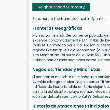
Neighborhood Summary
Sure, here is the translated text in Spanish:
Fronteras Geográficas
Manhattan, el más densamente poblado de los
extiende aproximadamente 13,4 millas de lar
Calle 14. Delimitado por el río Hudson al oeste,
regiones distintas: el Bajo Manhattan (al sur d
Alto Manhattan (al norte de la Calle 59). Di
definen barrios más pequeños como Tribeca y 
Negocios, Tiendas y Minoristas
El panorama minorista de Manhattan combina 
Avenida alberga tiendas insignia como Tiffa
edificios de hierro fundido de SoHo alojan bo
culinaria del distrito incluye restaurantes co
icónicas delicatessen como Katz’s Delicatess
Historia de Atracciones Principales