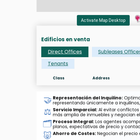
Activate Map Desktop
Edificios en venta
Direct Offices
Subleases Office
Tenants
Class
Address
🤝
Representación del Inquilino:
Optimal
representando únicamente a inquilinos,
⚖️
Servicio Imparcial:
Al evitar conflicto
más amplia de inmuebles y negocian el
🗂️
Proceso Integral:
Los agentes acompaña
planos, expectativas de precio y contac
🐷
Ahorro de Costes:
Negocian el precio d