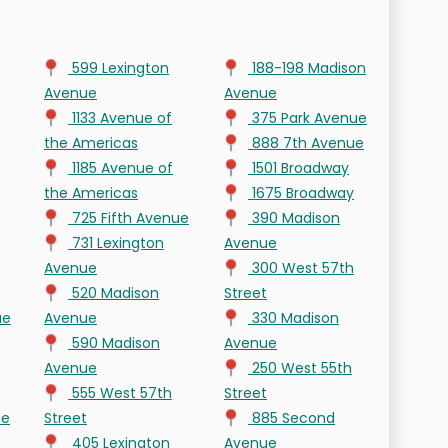
599 Lexington
188-198 Madison
Avenue
Avenue
1133 Avenue of
375 Park Avenue
the Americas
888 7th Avenue
1185 Avenue of
1501 Broadway
the Americas
1675 Broadway
725 Fifth Avenue
390 Madison
731 Lexington
Avenue
Avenue
300 West 57th
520 Madison
Street
ue
Avenue
330 Madison
590 Madison
Avenue
Avenue
250 West 55th
555 West 57th
Street
ue
Street
885 Second
405 Lexington
Avenue