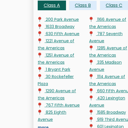
Class A
Class B
Class C
200 Park Avenue
1166 Avenue of
1633 Broadway
the Americas
630 Fifth Avenue
787 Seventh
1221 Avenue of
Avenue
the Americas
1285 Avenue of
1251 Avenue of
the Americas
the Americas
335 Madison
1 Bryant Park
Avenue
30 Rockefeller
1114 Avenue of
Plaza
the Americas
1290 Avenue of
660 Fifth Aven
the Americas
420 Lexington
767 Fifth Avenue
Avenue
825 Eighth
1585 Broadway
Avenue
919 Third Aven
601 Lexington
more...