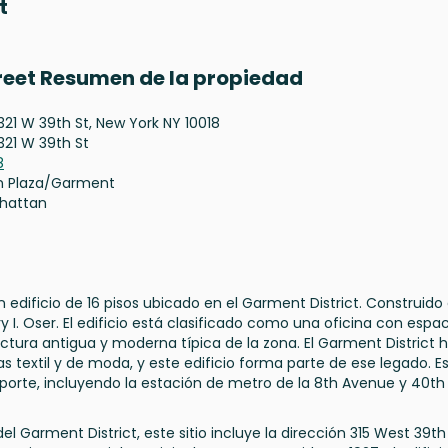
t
treet Resumen de la propiedad
321 W 39th St, New York NY 10018
321 W 39th St
8
n Plaza/Garment
hattan
 edificio de 16 pisos ubicado en el Garment District. Construido
y I. Oser. El edificio está clasificado como una oficina con espa
tura antigua y moderna típica de la zona. El Garment District 
as textil y de moda, y este edificio forma parte de ese legado. E
porte, incluyendo la estación de metro de la 8th Avenue y 40th
l Garment District, este sitio incluye la dirección 315 West 39th