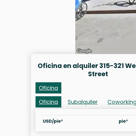
Oficina en alquiler 315-321 We
Street
Oficina
Oficina
Subalquiler
Coworkin
USD/pie²
pie²