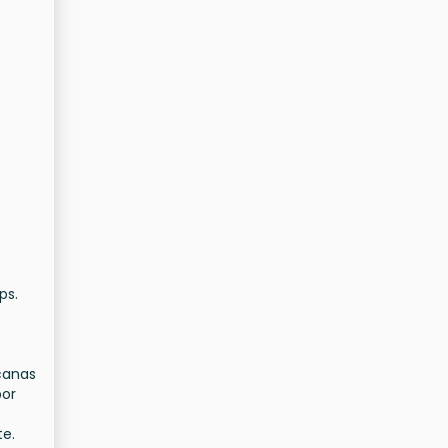
ps.
canas
por
te.