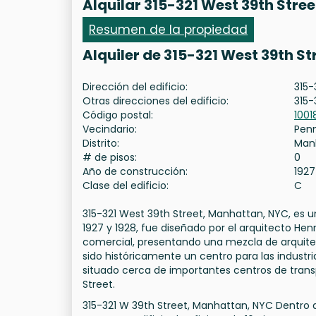
Alquilar 315-321 West 39th Stree
Resumen de la propiedad
Alquiler de 315-321 West 39th S
Dirección del edificio:
315-
Otras direcciones del edificio:
315-
Código postal:
1001
Vecindario:
Pen
Distrito:
Man
# de pisos:
0
Año de construcción:
1927
Clase del edificio:
C
315-321 West 39th Street, Manhattan, NYC, es un
1927 y 1928, fue diseñado por el arquitecto Henr
comercial, presentando una mezcla de arquitec
sido históricamente un centro para las industri
situado cerca de importantes centros de trans
Street.
315-321 W 39th Street, Manhattan, NYC Dentro de