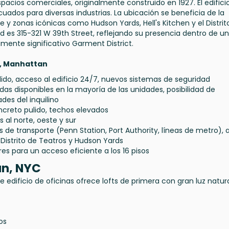
espacios comerciales, originalmente construido en 1927. El edifici
ados para diversas industrias. La ubicación se beneficia de la
 y zonas icónicas como Hudson Yards, Hell's Kitchen y el Distrit
d es 315-321 W 39th Street, reflejando su presencia dentro de u
mente significativo Garment District.
St, Manhattan
dido, acceso al edificio 24/7, nuevos sistemas de seguridad
as disponibles en la mayoría de las unidades, posibilidad de
des del inquilino
oncreto pulido, techos elevados
s al norte, oeste y sur
 de transporte (Penn Station, Port Authority, líneas de metro), 
, Distrito de Teatros y Hudson Yards
res para un acceso eficiente a los 16 pisos
an, NYC
 edificio de oficinas ofrece lofts de primera con gran luz natura
os