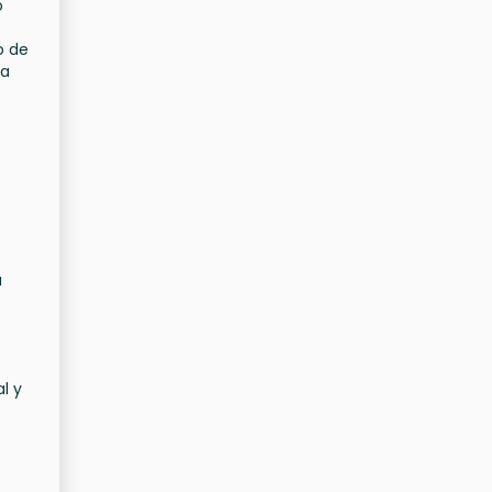
o
o de
na
a
l y