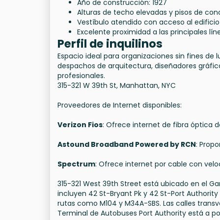
Año de construcción: 1927
Alturas de techo elevadas y pisos de con
Vestíbulo atendido con acceso al edifici
Excelente proximidad a las principales lí
Perfil de inquilinos
Espacio ideal para organizaciones sin fines de 
despachos de arquitectura, diseñadores gráfic
profesionales.
315-321 W 39th St, Manhattan, NYC
Proveedores de Internet disponibles:
Verizon Fios
: Ofrece internet de fibra óptica 
Astound Broadband Powered by RCN
: Propo
Spectrum
: Ofrece internet por cable con velo
315-321 West 39th Street está ubicado en el G
incluyen 42 St-Bryant Pk y 42 St-Port Authorit
rutas como M104 y M34A-SBS. Las calles transve
Terminal de Autobuses Port Authority está a po