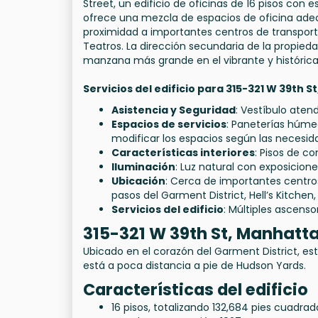
Street, un edificio de oficinas de 16 pisos con 
ofrece una mezcla de espacios de oficina adecu
proximidad a importantes centros de transporte
Teatros. La dirección secundaria de la propieda
manzana más grande en el vibrante y histórica
Servicios del edificio para 315-321 W 39th 
Asistencia y Seguridad
: Vestíbulo aten
Espacios de servicios
: Paneterías húmed
modificar los espacios según las necesida
Características interiores
: Pisos de c
Iluminación
: Luz natural con exposicione
Ubicación
: Cerca de importantes centros
pasos del Garment District, Hell’s Kitchen
Servicios del edificio
: Múltiples ascenso
315-321 W 39th St, Manhatt
Ubicado en el corazón del Garment District, este
está a poca distancia a pie de Hudson Yards.
Características del edificio
16 pisos, totalizando 132,684 pies cuadrad