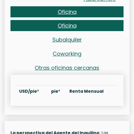
Oficina
Oficina
Subalquiler
Coworking
Otras oficinas cercanas
USD/pie²
pie²
Renta Mensual
La perspectiva del Agente del Inquilino:
Las