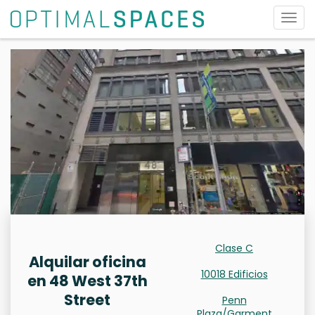
Alter
nave
Clase C
Alquilar oficina
10018 Edificios
en 48 West 37th
Street
Penn
Plaza/Garment