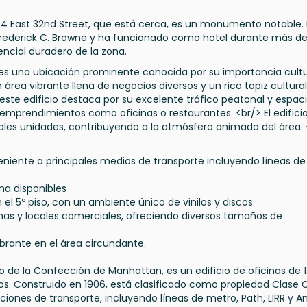
n 34 East 32nd Street, que está cerca, es un monumento notable.
o Frederick C. Browne y ha funcionado como hotel durante más de
encial duradero de la zona.
s una ubicación prominente conocida por su importancia cultu
área vibrante llena de negocios diversos y un rico tapiz cultural
este edificio destaca por su excelente tráfico peatonal y espac
emprendimientos como oficinas o restaurantes. <br/> El edificio
iples unidades, contribuyendo a la atmósfera animada del área.
iente a principales medios de transporte incluyendo líneas de
na disponibles
el 5º piso, con un ambiente único de vinilos y discos.
cinas y locales comerciales, ofreciendo diversos tamaños de
ibrante en el área circundante.
o de la Confección de Manhattan, es un edificio de oficinas de 1
os. Construido en 1906, está clasificado como propiedad Clase C.
ciones de transporte, incluyendo líneas de metro, Path, LIRR y A