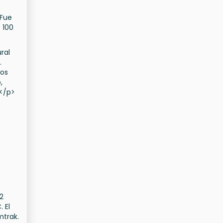
 Fue
 100
ral
.
ios
,
 </p>
2
 El
mtrak.