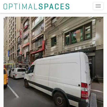
切
换
导
航