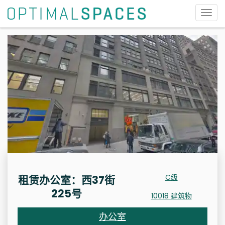
切
换
导
航
C级
租赁办公室：西37街
225号
10018 建筑物
办公室