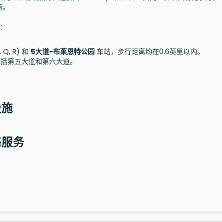
商。
择：
N, Q, R) 和
5大道-布莱恩特公园
车站，步行距离均在0.6英里以内。
括第五大道和第六大道。
。
设施
网络服务