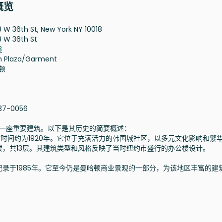
业概览
8 W 36th St, New York NY 10018
8 W 36th St
8
n Plaza/Garment
顿
37-0056
哈顿中心的一座重要建筑。以下是其历史的简要概述：
0世纪初，具体时间约为1920年。它位于充满活力的韩国城社区，以多元文化影响和繁
，共13层。其建筑类型和风格反映了当时纽约市盛行的办公楼设计。
录于1985年。它至今仍是曼哈顿商业景观的一部分，为该地区丰富的建