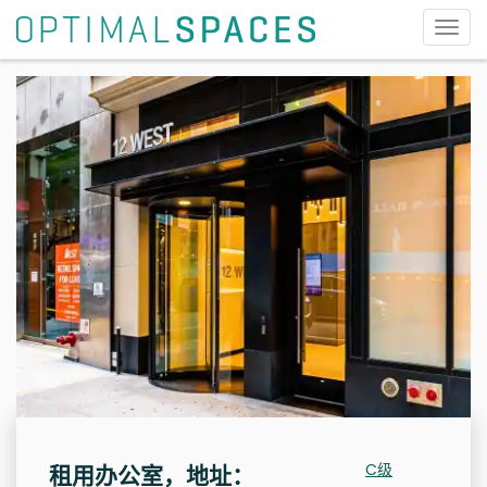
切
换
导
航
C级
租用办公室，地址：