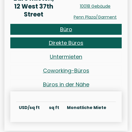
12 West 37th
10018 Gebäude
Street
Penn Plaza/Garment
Büro
Direkte Büros
Untermieten
Coworking-Büros
Büros in der Nähe
USD/sq ft
sq ft
Monatliche Miete