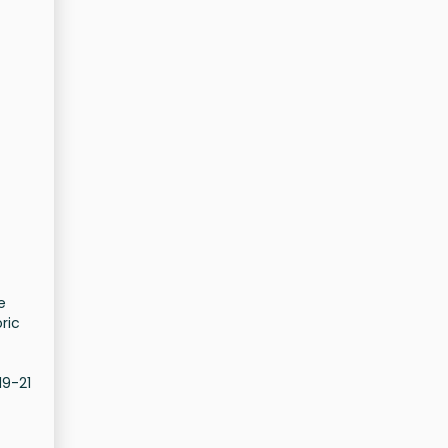
e
ric
19-21