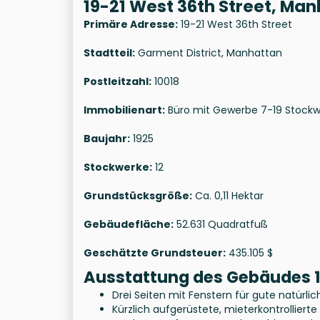
19-21 West 36th Street, Ma
Primäre Adresse:
19-21 West 36th Street
Stadtteil:
Garment District, Manhattan
Postleitzahl:
10018
Immobilienart:
Büro mit Gewerbe 7-19 Stock
Baujahr:
1925
Stockwerke:
12
Grundstücksgröße:
Ca. 0,11 Hektar
Gebäudefläche:
52.631 Quadratfuß
Geschätzte Grundsteuer:
435.105 $
Ausstattung des Gebäudes 1
Drei Seiten mit Fenstern für gute natür
Kürzlich aufgerüstete, mieterkontrolliert