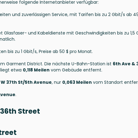
cherweise folgende Internetanbieter verfügbar:
ten und zuverlässigen Service, mit Tarifen bis zu 2 Gbit/s ab 4
et Glasfaser- und Kabeldienste mit Geschwindigkeiten bis zu 1,5 
atlich.
n bis zu 1 Gbit/s, Preise ab 50 $ pro Monat.
 im Garment District. Die nächste U-Bahn-Station ist
6th Ave & 
e liegt etwa
0,118 Meilen
vom Gebäude entfernt.
r
W 37th St/5th Avenue
, nur
0,063 Meilen
vom Standort entfer
Avenue
.
36th Street
treet