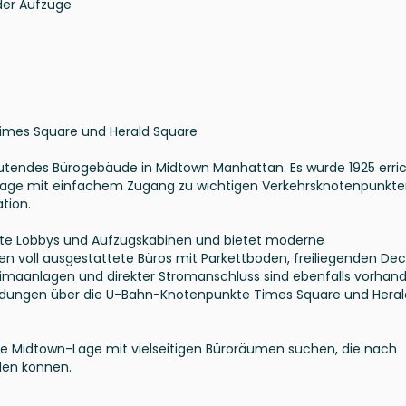
der Aufzüge
imes Square und Herald Square
edeutendes Bürogebäude in Midtown Manhattan. Es wurde 1925 erric
e Lage mit einfachem Zugang zu wichtigen Verkehrsknotenpunkte
tion.
rte Lobbys und Aufzugskabinen und bietet moderne
n voll ausgestattete Büros mit Parkettboden, freiliegenden De
 Klimaanlagen und direkter Stromanschluss sind ebenfalls vorhan
indungen über die U-Bahn-Knotenpunkte Times Square und Heral
ine Midtown-Lage mit vielseitigen Büroräumen suchen, die nach
den können.