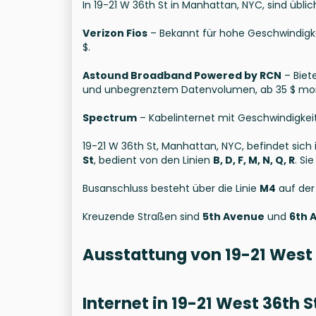
In 19-21 W 36th St in Manhattan, NYC, sind übli
Verizon Fios
– Bekannt für hohe Geschwindigkei
$.
Astound Broadband Powered by RCN
– Biet
und unbegrenztem Datenvolumen, ab 35 $ mon
Spectrum
– Kabelinternet mit Geschwindigkeite
19-21 W 36th St, Manhattan, NYC, befindet sich
St
, bedient von den Linien
B, D, F, M, N, Q, R
. Si
Busanschluss besteht über die Linie
M4
auf de
Kreuzende Straßen sind
5th Avenue
und
6th 
Ausstattung von 19-21 West 
Internet in 19-21 West 36th S