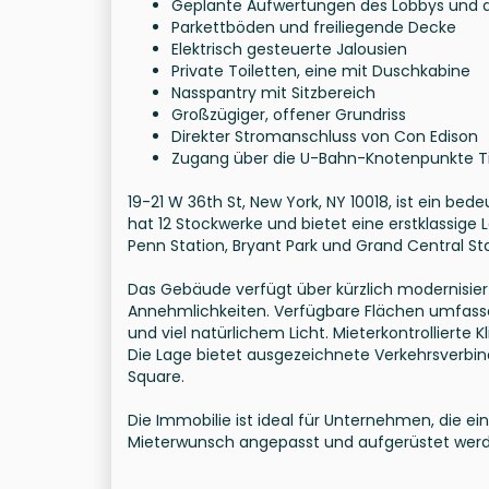
Geplante Aufwertungen des Lobbys und 
Parkettböden und freiliegende Decke
Elektrisch gesteuerte Jalousien
Private Toiletten, eine mit Duschkabine
Nasspantry mit Sitzbereich
Großzügiger, offener Grundriss
Direkter Stromanschluss von Con Edison
Zugang über die U-Bahn-Knotenpunkte T
19-21 W 36th St, New York, NY 10018, ist ein b
hat 12 Stockwerke und bietet eine erstklassig
Penn Station, Bryant Park und Grand Central Sta
Das Gebäude verfügt über kürzlich modernisie
Annehmlichkeiten. Verfügbare Flächen umfasse
und viel natürlichem Licht. Mieterkontrollierte
Die Lage bietet ausgezeichnete Verkehrsverb
Square.
Die Immobilie ist ideal für Unternehmen, die e
Mieterwunsch angepasst und aufgerüstet wer