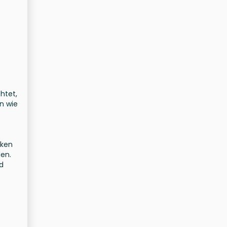
htet,
n wie
cken
den.
d