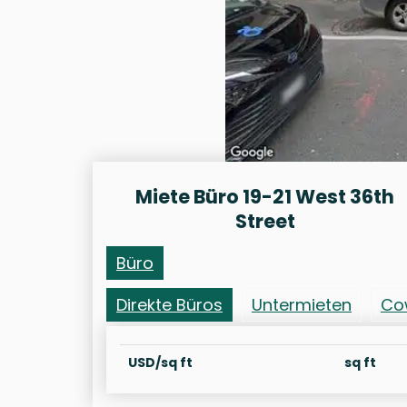
Miete Büro 19-21 West 36th
Street
Büro
Direkte Büros
Untermieten
Co
USD/sq ft
sq ft