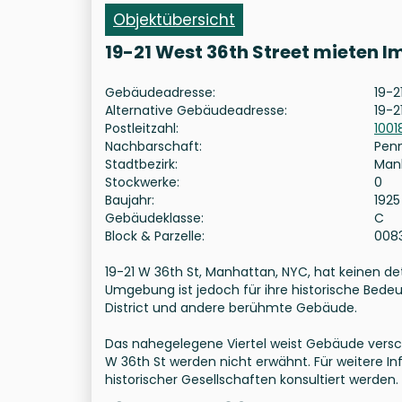
Objektübersicht
19-21 West 36th Street mieten 
Gebäudeadresse:
19-2
Alternative Gebäudeadresse:
19-2
Postleitzahl:
1001
Nachbarschaft:
Pen
Stadtbezirk:
Man
Stockwerke:
0
Baujahr:
1925
Gebäudeklasse:
C
Block & Parzelle:
008
19-21 W 36th St, Manhattan, NYC, hat keinen deta
Umgebung ist jedoch für ihre historische Bede
District und andere berühmte Gebäude.
Das nahegelegene Viertel weist Gebäude verschi
W 36th St werden nicht erwähnt. Für weitere 
historischer Gesellschaften konsultiert werden.