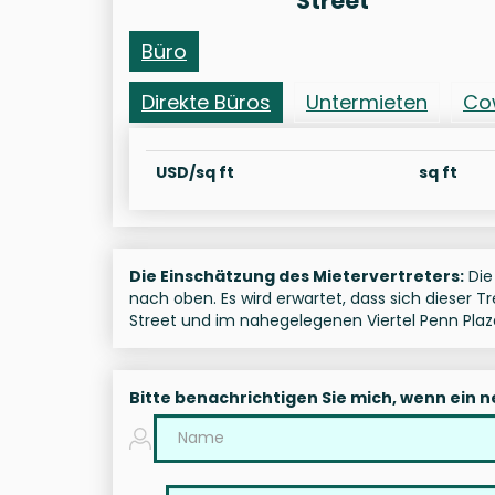
Street
Büro
Direkte Büros
Untermieten
Co
USD/sq ft
sq ft
Die Einschätzung des Mietervertreters:
Die 
nach oben. Es wird erwartet, dass sich dieser 
Street und im nahegelegenen Viertel Penn Pla
Bitte benachrichtigen Sie mich, wenn ein 