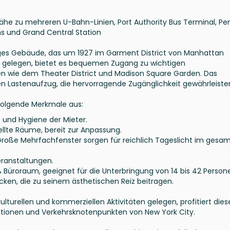
ähe zu mehreren U-Bahn-Linien, Port Authority Bus Terminal, Pe
ains und Grand Central Station
ckiges Gebäude, das um 1927 im Garment District von Manhattan
s gelegen, bietet es bequemen Zugang zu wichtigen
n wie dem Theater District und Madison Square Garden. Das
n Lastenaufzug, die hervorragende Zugänglichkeit gewährleiste
folgende Merkmale aus:
 und Hygiene der Mieter.
ellte Räume, bereit zur Anpassung.
roße Mehrfachfenster sorgen für reichlich Tageslicht im gesa
eranstaltungen.
 Büroraum, geeignet für die Unterbringung von 14 bis 42 Person
n, die zu seinem ästhetischen Reiz beitragen.
lturellen und kommerziellen Aktivitäten gelegen, profitiert dies
tionen und Verkehrsknotenpunkten von New York City.