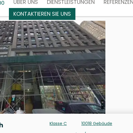
ÜBER UNS
DIENSTLEISTUNGEN
REFERENZE
00
KONTAKTIEREN SIE UNS
Klasse C
10018 Gebäude
h