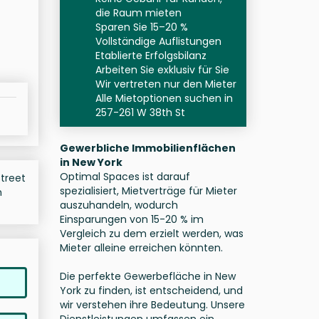
die Raum mieten
Sparen Sie 15–20 %
Vollständige Auflistungen
Etablierte Erfolgsbilanz
Arbeiten Sie exklusiv für Sie
Wir vertreten nur den Mieter
Alle Mietoptionen suchen in
257-261 W 38th St
Gewerbliche Immobilienflächen
in New York
Optimal Spaces ist darauf
Street
spezialisiert, Mietverträge für Mieter
h
auszuhandeln, wodurch
Einsparungen von 15-20 % im
Vergleich zu dem erzielt werden, was
Mieter alleine erreichen könnten.
Die perfekte Gewerbefläche in New
York zu finden, ist entscheidend, und
wir verstehen ihre Bedeutung. Unsere