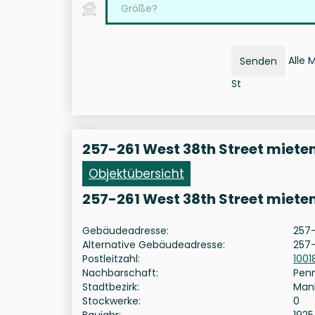
Alle 
Senden
St
257-261 West 38th Street miete
Objektübersicht
257-261 West 38th Street miete
Gebäudeadresse:
257-
Alternative Gebäudeadresse:
257-
Postleitzahl:
1001
Nachbarschaft:
Pen
Stadtbezirk:
Man
Stockwerke:
0
Baujahr:
1925