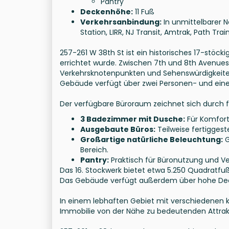
Pantry
Deckenhöhe:
11 Fuß
Verkehrsanbindung:
In unmittelbarer N
Station, LIRR, NJ Transit, Amtrak, Path Tr
257-261 W 38th St ist ein historisches 17-stö
errichtet wurde. Zwischen 7th und 8th Avenue
Verkehrsknotenpunkten und Sehenswürdigkeite
Gebäude verfügt über zwei Personen- und eine
Der verfügbare Büroraum zeichnet sich durch 
3 Badezimmer mit Dusche:
Für Komfort
Ausgebaute Büros:
Teilweise fertiggest
Großartige natürliche Beleuchtung:
G
Bereich.
Pantry:
Praktisch für Büronutzung und V
Das 16. Stockwerk bietet etwa 5.250 Quadratfuß
Das Gebäude verfügt außerdem über hohe Decke
In einem lebhaften Gebiet mit verschiedenen ku
Immobilie von der Nähe zu bedeutenden Attrak