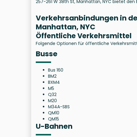
257-261 W 38th St, Manhattan, NYC bietet den
Verkehrsanbindungen in der
Manhattan, NYC
Öffentliche Verkehrsmittel
Folgende Optionen für öffentliche Verkehrsmitt
Busse
Bus 160
BM2
BXM4
M5
Q32
M20
M34A-SBS
QM10
QM15
U-Bahnen