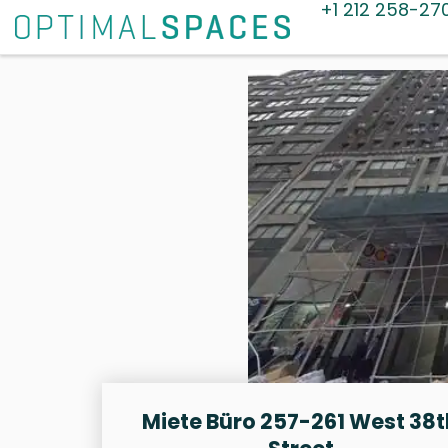
+1 212 258-27
Miete Büro 257-261 West 38t