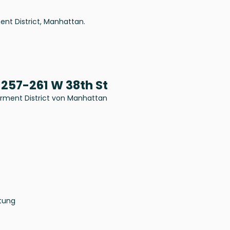
nt District, Manhattan.
257-261 W 38th St
rment District von Manhattan
tung