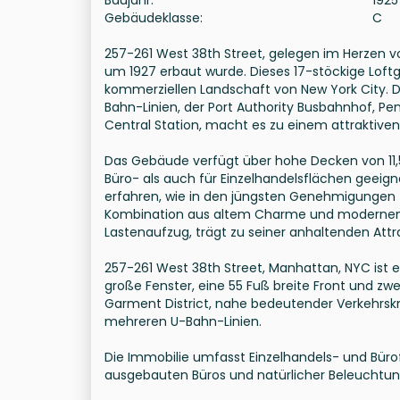
Gebäudeklasse:
C
257-261 West 38th Street, gelegen im Herzen vo
um 1927 erbaut wurde. Dieses 17-stöckige Loftge
kommerziellen Landschaft von New York City. 
Bahn-Linien, der Port Authority Busbahnhof, Pen
Central Station, macht es zu einem attraktive
Das Gebäude verfügt über hohe Decken von 11,5
Büro- als auch für Einzelhandelsflächen geeig
erfahren, wie in den jüngsten Genehmigungen f
Kombination aus altem Charme und modernen 
Lastenaufzug, trägt zu seiner anhaltenden Attr
257-261 West 38th Street, Manhattan, NYC ist 
große Fenster, eine 55 Fuß breite Front und zw
Garment District, nahe bedeutender Verkehrskn
mehreren U-Bahn-Linien.
Die Immobilie umfasst Einzelhandels- und Bür
ausgebauten Büros und natürlicher Beleuchtun