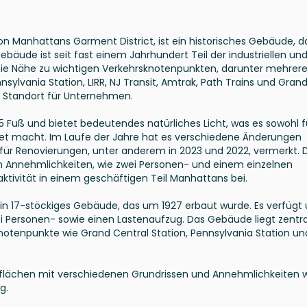
n Manhattans Garment District, ist ein historisches Gebäude, d
bäude ist seit fast einem Jahrhundert Teil der industriellen un
Die Nähe zu wichtigen Verkehrsknotenpunkten, darunter mehrere
nsylvania Station, LIRR, NJ Transit, Amtrak, Path Trains und Gran
n Standort für Unternehmen.
 Fuß und bietet bedeutendes natürliches Licht, was es sowohl f
net macht. Im Laufe der Jahre hat es verschiedene Änderungen
ür Renovierungen, unter anderem in 2023 und 2022, vermerkt. 
Annehmlichkeiten, wie zwei Personen- und einem einzelnen
aktivität in einem geschäftigen Teil Manhattans bei.
ein 17-stöckiges Gebäude, das um 1927 erbaut wurde. Es verfügt
ei Personen- sowie einen Lastenaufzug. Das Gebäude liegt zentra
otenpunkte wie Grand Central Station, Pennsylvania Station un
oflächen mit verschiedenen Grundrissen und Annehmlichkeiten 
g.