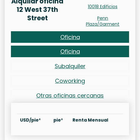
Alquilar oficina
10018 Edificios
12 West 37th
Street
Penn
Plaza/Garment
Oficina
Oficina
Subalquiler
Coworking
Otras oficinas cercanas
USD/pie²
pie²
Renta Mensual