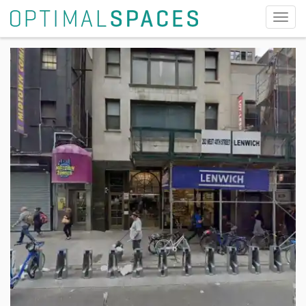
切
换
导
航