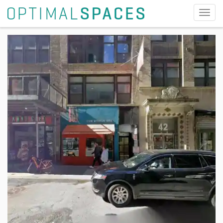
切
换
导
航