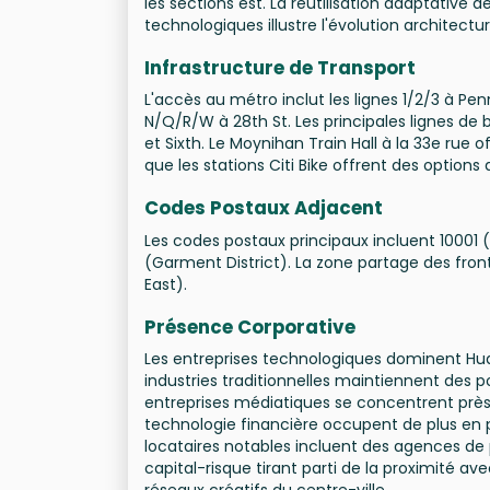
les sections est. La réutilisation adaptative
technologiques illustre l'évolution architectur
Infrastructure de Transport
L'accès au métro inclut les lignes 1/2/3 à Pe
N/Q/R/W à 28th St. Les principales lignes de 
et Sixth. Le Moynihan Train Hall à la 33e rue o
que les stations Citi Bike offrent des options 
Codes Postaux Adjacent
Les codes postaux principaux incluent 10001 (Ch
(Garment District). La zone partage des fron
East).
Présence Corporative
Les entreprises technologiques dominent Huds
industries traditionnelles maintiennent des 
entreprises médiatiques se concentrent près 
technologie financière occupent de plus en pl
locataires notables incluent des agences de
capital-risque tirant parti de la proximité av