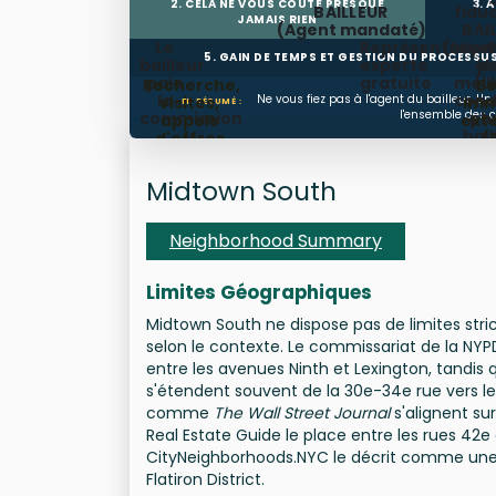
2. CELA NE VOUS COÛTE PRESQUE
3. 
BAILLEUR
fiduc
JAMAIS RIEN
(Agent mandaté)
BAI
Le
Représentation
(Loyer
S
5. GAIN DE TEMPS ET GESTION DU PROCESSU
bailleur
experte
él
pu
paie
gratuite
meil
(L
Recherche,
Se
la
cond
Ne vous fiez pas à l'agent du bailleur. Un 
visites,
imm
EN RÉSUMÉ :
l'ensemble des co
commission
ob
pou
appels
exte
bail
d'offres
(
sélec
su
Midtown South
cale
Neighborhood Summary
Limites Géographiques
Midtown South ne dispose pas de limites stri
selon le contexte. Le commissariat de la NYP
entre les avenues Ninth et Lexington, tandis 
s'étendent souvent de la 30e-34e rue vers le
comme
The Wall Street Journal
s'alignent sur
Real Estate Guide le place entre les rues 42e
CityNeighborhoods.NYC le décrit comme une 
Flatiron District.