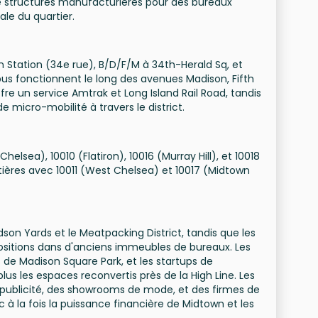
 de structures manufacturières pour des bureaux
ale du quartier.
nn Station (34e rue), B/D/F/M à 34th-Herald Sq, et
bus fonctionnent le long des avenues Madison, Fifth
ffre un service Amtrak et Long Island Rail Road, tandis
de micro-mobilité à travers le district.
elsea), 10010 (Flatiron), 10016 (Murray Hill), et 10018
tières avec 10011 (West Chelsea) et 10017 (Midtown
on Yards et le Meatpacking District, tandis que les
positions dans d'anciens immeubles de bureaux. Les
de Madison Square Park, et les startups de
us les espaces reconvertis près de la High Line. Les
 publicité, des showrooms de mode, et des firmes de
ec à la fois la puissance financière de Midtown et les