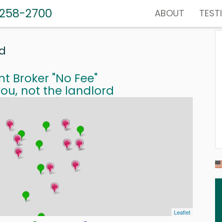
-258-2700
ABOUT
TEST
ud
nt Broker "No Fee"
ou, not the landlord
Leaflet