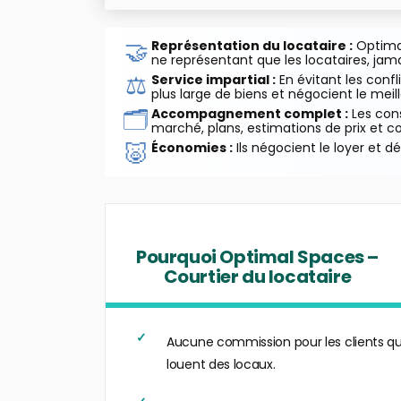
🤝
Représentation du locataire :
Optimal
ne représentant que les locataires, jamai
⚖️
Service impartial :
En évitant les confli
plus large de biens et négocient le meille
🗂️
Accompagnement complet :
Les cons
marché, plans, estimations de prix et c
🐷
Économies :
Ils négocient le loyer et d
Pourquoi Optimal Spaces –
Courtier du locataire
Aucune commission pour les clients qu
louent des locaux.