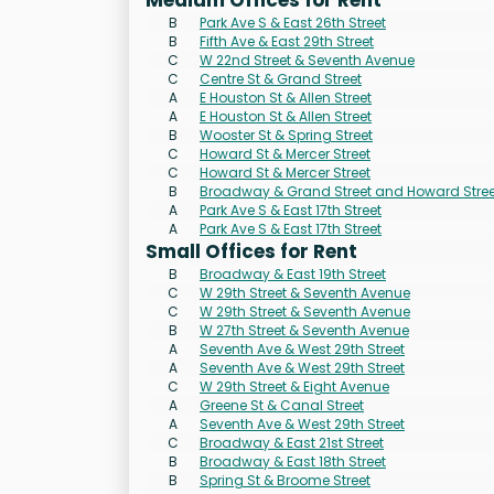
Medium Offices for Rent
B
Park Ave S & East 26th Street
B
Fifth Ave & East 29th Street
C
W 22nd Street & Seventh Avenue
C
Centre St & Grand Street
A
E Houston St & Allen Street
A
E Houston St & Allen Street
B
Wooster St & Spring Street
C
Howard St & Mercer Street
C
Howard St & Mercer Street
B
Broadway & Grand Street and Howard Stree
A
Park Ave S & East 17th Street
A
Park Ave S & East 17th Street
Small Offices for Rent
B
Broadway & East 19th Street
C
W 29th Street & Seventh Avenue
C
W 29th Street & Seventh Avenue
B
W 27th Street & Seventh Avenue
A
Seventh Ave & West 29th Street
A
Seventh Ave & West 29th Street
C
W 29th Street & Eight Avenue
A
Greene St & Canal Street
A
Seventh Ave & West 29th Street
C
Broadway & East 21st Street
B
Broadway & East 18th Street
B
Spring St & Broome Street