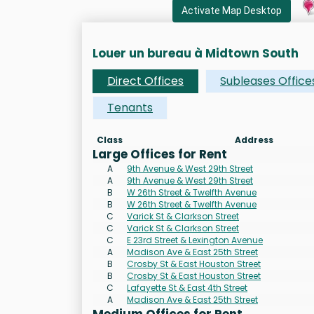
Activate Map Desktop
Louer un bureau à Midtown South
Direct Offices
Subleases Office
Tenants
Class
Address
Large Offices for Rent
A
9th Avenue & West 29th Street
A
9th Avenue & West 29th Street
B
W 26th Street & Twelfth Avenue
B
W 26th Street & Twelfth Avenue
C
Varick St & Clarkson Street
C
Varick St & Clarkson Street
C
E 23rd Street & Lexington Avenue
A
Madison Ave & East 25th Street
B
Crosby St & East Houston Street
B
Crosby St & East Houston Street
C
Lafayette St & East 4th Street
A
Madison Ave & East 25th Street