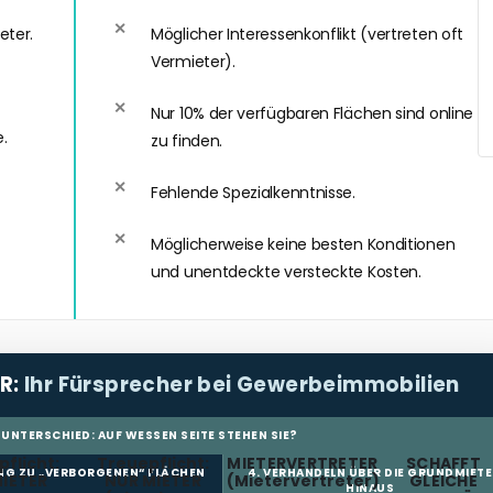
eter.
Möglicher Interessenkonflikt (vertreten oft
Vermieter).
Nur 10% der verfügbaren Flächen sind online
.
zu finden.
Fehlende Spezialkenntnisse.
Möglicherweise keine besten Konditionen
und unentdeckte versteckte Kosten.
R:
Ihr Fürsprecher bei Gewerbeimmobilien
 UNTERSCHIED: AUF WESSEN SEITE STEHEN SIE?
flicht:
Treuepflicht:
MIETERVERTRETER
SCHAFFT
NG ZU „VERBORGENEN“ FLÄCHEN
4. VERHANDELN ÜBER DIE GRUNDMIETE
IETER
NUR MIETER
(Mietervertreter)
GLEICHE
HINAUS