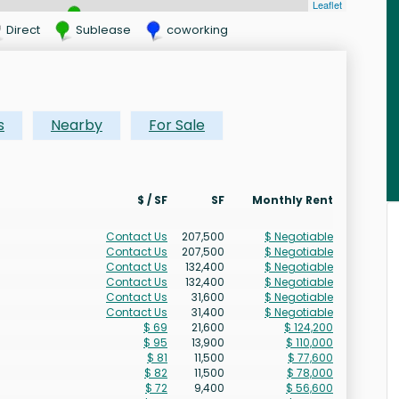
Leaflet
Direct
Sublease
coworking
s
Nearby
For Sale
$ / SF
SF
Monthly Rent
Contact Us
207,500
$ Negotiable
Contact Us
207,500
$ Negotiable
Contact Us
132,400
$ Negotiable
Contact Us
132,400
$ Negotiable
Contact Us
31,600
$ Negotiable
Contact Us
31,400
$ Negotiable
$ 69
21,600
$ 124,200
$ 95
13,900
$ 110,000
$ 81
11,500
$ 77,600
$ 82
11,500
$ 78,000
$ 72
9,400
$ 56,600