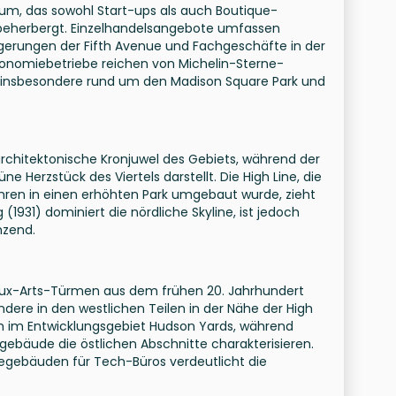
trum, das sowohl Start-ups als auch Boutique-
beherbergt. Einzelhandelsangebote umfassen
ngerungen der Fifth Avenue und Fachgeschäfte in der
tronomiebetriebe reichen von Michelin-Sterne-
s, insbesondere rund um den Madison Square Park und
 architektonische Kronjuwel des Gebiets, während der
 Herzstück des Viertels darstellt. Die High Line, die
hren in einen erhöhten Park umgebaut wurde, zieht
g (1931) dominiert die nördliche Skyline, ist jedoch
nzend.
aux-Arts-Türmen aus dem frühen 20. Jahrhundert
dere in den westlichen Teilen in der Nähe der High
ch im Entwicklungsgebiet Hudson Yards, während
ebäude die östlichen Abschnitte charakterisieren.
egebäuden für Tech-Büros verdeutlicht die