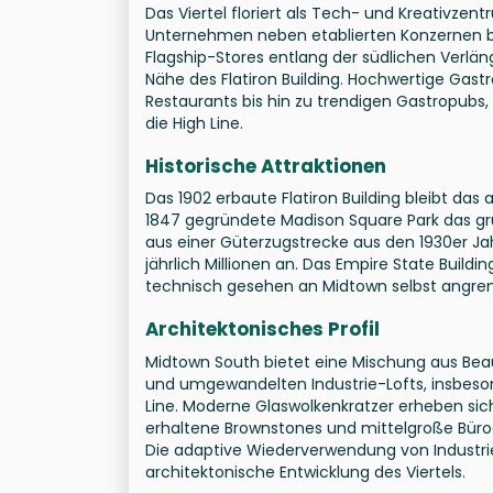
Das Viertel floriert als Tech- und Kreativzen
Unternehmen neben etablierten Konzernen 
Flagship-Stores entlang der südlichen Verlä
Nähe des Flatiron Building. Hochwertige Gas
Restaurants bis hin zu trendigen Gastropub
die High Line.
Historische Attraktionen
Das 1902 erbaute Flatiron Building bleibt das
1847 gegründete Madison Square Park das grüne
aus einer Güterzugstrecke aus den 1930er Ja
jährlich Millionen an. Das Empire State Buildin
technisch gesehen an Midtown selbst angre
Architektonisches Profil
Midtown South bietet eine Mischung aus Be
und umgewandelten Industrie-Lofts, insbeson
Line. Moderne Glaswolkenkratzer erheben si
erhaltene Brownstones und mittelgroße Bürog
Die adaptive Wiederverwendung von Industri
architektonische Entwicklung des Viertels.