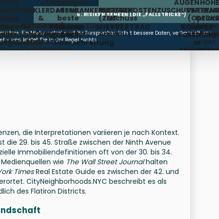
chste
(Niedrigste
AUGENHÖH
fentliche
ete,
MAKLERDATENBANKEN
Miete,
MIETFREIE
AUSBAUKOSTENZUSCHUSS
VERTRAG
NEBEN
6. RISIKEN SENKEN (DIE „FALLSTRICKE“)
tung
ste
rtale
&
beste
(Zuschuss
ZEIT
(Option
DECKE
tionen
egrenzt/veraltet)
NETZWERKE
Konditionen für
zum
(Begre
für
elagerte
Rückbau-
Strafen
MIETVERTRAG
SCHUTZ
Erkennt
PROVISION
 den
(Off-
den Mieter)
Ausbau)
Verläng
Erhöhu
eters. Ein Mietervertreter ist Ihr Fürsprecher, liefert bessere Daten, verhandelt das
ilienabteilung
klauseln
bei
Fallstricke
 – und kostet Sie in der Regel nichts.
ieter)
Market,
oder
usgewählte
Überschreitung
in
Untermieten,
Erweite
ionen,
Absichtse
künftige
nsteuerung)
&
Verfügbarkeiten)
Mietvertr
enzen, die Interpretationen variieren je nach Kontext.
 die 29. bis 45. Straße zwischen der Ninth Avenue
lle Immobiliendefinitionen oft von der 30. bis 34.
. Medienquellen wie
The Wall Street Journal
halten
ork Times
Real Estate Guide es zwischen der 42. und
verortet. CityNeighborhoods.NYC beschreibt es als
ch des Flatiron Districts.
andschaft