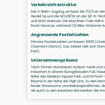
Verkehrsinfrastruktur
Der U-Bahn-Zugang umfasst die 1/2/3 an der 
Herald Sq und die N/Q/R/W an der 28. St. Wich
und Sixth Avenues. Die Moynihan Train Hall in
Road-Services, während Citi Bike-Stationen M
Angrenzende Postleitzahlen
Primäre Postleitzahlen umfassen 10001 (Chelsea
(Garment District). Das Gebiet teilt sich Gr
East).
Unternehmenspräsenz
Tech-Firmen dominieren Hudson Yards und das
Industrien in älteren Bürogebäuden Fuß fass
Nähe des Madison Square Park, und FinTec
Räume in der Nähe der High Line. Zu den b
Mode-Showrooms und Risikokapitalfirmen, die
als auch zu den kreativen Netzwerken der In