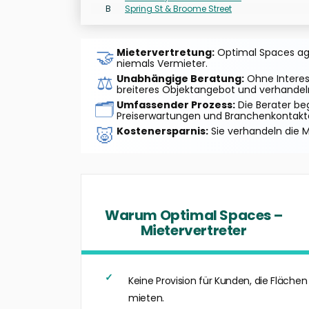
B
Spring St & Broome Street
🤝
Mietervertretung:
Optimal Spaces agier
niemals Vermieter.
⚖️
Unabhängige Beratung:
Ohne Interes
breiteres Objektangebot und verhandeln
🗂️
Umfassender Prozess:
Die Berater be
Preiserwartungen und Branchenkontakt
🐷
Kostenersparnis:
Sie verhandeln die M
Warum Optimal Spaces –
Mietervertreter
Keine Provision für Kunden, die Flächen
mieten.