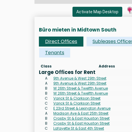
Activate Map Desktop
Büro mieten in Midtown South
Direct Offices
Subleases Office
Tenants
Class
Address
Large Offices for Rent
A
9th Avenue & West 29th Street
A
9th Avenue & West 29th Street
B
W 26th Street & Twelfth Avenue
B
W 26th Street & Twelfth Avenue
C
Varick St & Clarkson Street
C
Varick St & Clarkson Street
C
E 23rd Street & Lexington Avenue
A
Madison Ave & East 25th Street
B
Crosby St & East Houston Street
B
Crosby St & East Houston Street
C
Lafayette St & East 4th Street