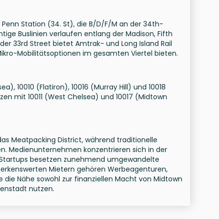
Penn Station (34. St), die B/D/F/M an der 34th-
tige Buslinien verlaufen entlang der Madison, Fifth
 der 33rd Street bietet Amtrak- und Long Island Rail
ikro-Mobilitätsoptionen im gesamten Viertel bieten.
), 10010 (Flatiron), 10016 (Murray Hill) und 10018
enzen mit 10011 (West Chelsea) und 10017 (Midtown
 Meatpacking District, während traditionelle
en. Medienunternehmen konzentrieren sich in der
h-Startups besetzen zunehmend umgewandelte
emerkenswerten Mietern gehören Werbeagenturen,
 die Nähe sowohl zur finanziellen Macht von Midtown
nenstadt nutzen.