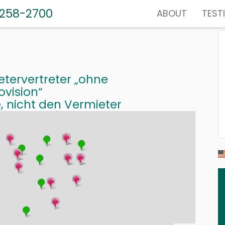
-258-2700
ABOUT
TEST
etervertreter „ohne
ovision“
e, nicht den Vermieter