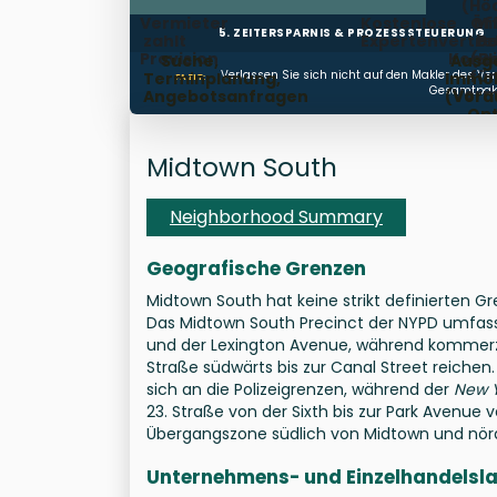
(Hö
Vermieter
Kostenlose
Öf
Mi
5. ZEITERSPARNIS & PROZESSSTEUERUNG
zahlt
Expertenvertre
be
Po
Provision
Kondi
(B
Suche,
Ausg
für
Verlassen Sie sich nicht auf den Makler des Vermi
Terminplanung,
Immob
FAZIT:
Gesamtpaket
Verm
Angebotsanfragen
(Vora
Opt
Termi
Midtown South
Neighborhood Summary
Geografische Grenzen
Midtown South hat keine strikt definierten Gr
Das Midtown South Precinct der NYPD umfasst
und der Lexington Avenue, während kommerzie
Straße südwärts bis zur Canal Street reichen
sich an die Polizeigrenzen, während der
New Y
23. Straße von der Sixth bis zur Park Avenue 
Übergangszone südlich von Midtown und nördli
Unternehmens- und Einzelhandelsl