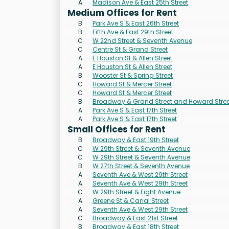
A
Madison Ave & East 25th Street
Medium Offices for Rent
B
Park Ave S & East 26th Street
B
Fifth Ave & East 29th Street
C
W 22nd Street & Seventh Avenue
C
Centre St & Grand Street
A
E Houston St & Allen Street
A
E Houston St & Allen Street
B
Wooster St & Spring Street
C
Howard St & Mercer Street
C
Howard St & Mercer Street
B
Broadway & Grand Street and Howard Stree
A
Park Ave S & East 17th Street
A
Park Ave S & East 17th Street
Small Offices for Rent
B
Broadway & East 19th Street
C
W 29th Street & Seventh Avenue
C
W 29th Street & Seventh Avenue
B
W 27th Street & Seventh Avenue
A
Seventh Ave & West 29th Street
A
Seventh Ave & West 29th Street
C
W 29th Street & Eight Avenue
A
Greene St & Canal Street
A
Seventh Ave & West 29th Street
C
Broadway & East 21st Street
B
Broadway & East 18th Street