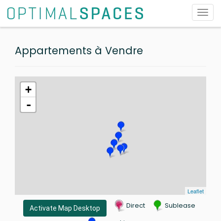
Toggl
navig
Appartements à Vendre
+
-
Leaflet
Direct
Sublease
Activate Map Desktop